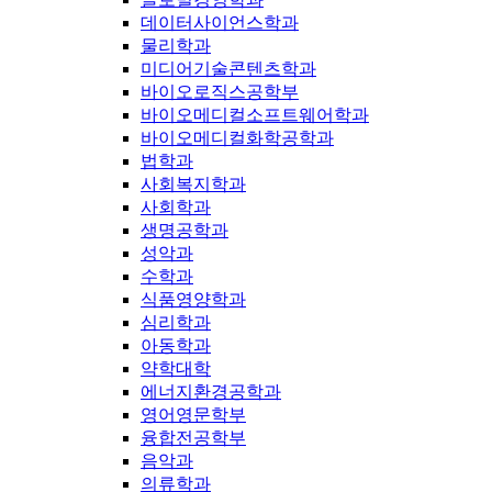
데이터사이언스학과
물리학과
미디어기술콘텐츠학과
바이오로직스공학부
바이오메디컬소프트웨어학과
바이오메디컬화학공학과
법학과
사회복지학과
사회학과
생명공학과
성악과
수학과
식품영양학과
심리학과
아동학과
약학대학
에너지환경공학과
영어영문학부
융합전공학부
음악과
의류학과