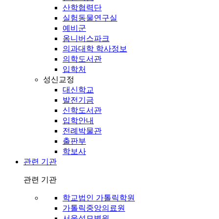
산학협력단
실험동물연구실
예비군
옴니버스파크
의과대학 학사정보
의학도서관
입학처
성신교정
대신학교
발전기금
신학도서관
입학안내
전례박물관
출판부
학보사
관련 기관
관련 기관
학교법인 가톨릭학원
가톨릭중앙의료원
서울성모병원