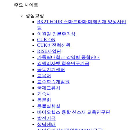
주요 사이트
성심교정
BK21 FOUR 스마트파마 미래인재 양성사업
팀
이원길 인본주의상
CUK ON
CUK비전혁신원
RISE사업단
가톨릭대학교 감염병 종합안내
강엘리사벳 학술연구기금
공동기기센터
교목처
교수학습개발원
국제교류처
기숙사
동문회
동물실험실
바이오헬스 융합 신소재 교육연구단
발전기금
상담센터