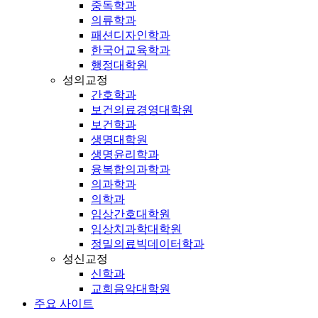
중독학과
의류학과
패션디자인학과
한국어교육학과
행정대학원
성의교정
간호학과
보건의료경영대학원
보건학과
생명대학원
생명윤리학과
융복합의과학과
의과학과
의학과
임상간호대학원
임상치과학대학원
정밀의료빅데이터학과
성신교정
신학과
교회음악대학원
주요 사이트