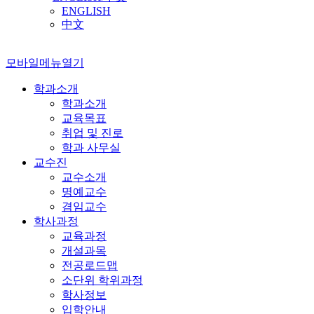
ENGLISH
中文
모바일메뉴열기
학과소개
학과소개
교육목표
취업 및 진로
학과 사무실
교수진
교수소개
명예교수
겸임교수
학사과정
교육과정
개설과목
전공로드맵
소단위 학위과정
학사정보
입학안내