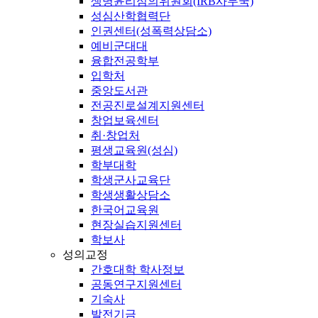
생명윤리심의위원회(IRB사무국)
성심산학협력단
인권센터(성폭력상담소)
예비군대대
융합전공학부
입학처
중앙도서관
전공진로설계지원센터
창업보육센터
취·창업처
평생교육원(성심)
학부대학
학생군사교육단
학생생활상담소
한국어교육원
현장실습지원센터
학보사
성의교정
간호대학 학사정보
공동연구지원센터
기숙사
발전기금