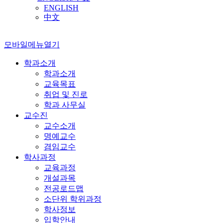
ENGLISH
中文
모바일메뉴열기
학과소개
학과소개
교육목표
취업 및 진로
학과 사무실
교수진
교수소개
명예교수
겸임교수
학사과정
교육과정
개설과목
전공로드맵
소단위 학위과정
학사정보
입학안내