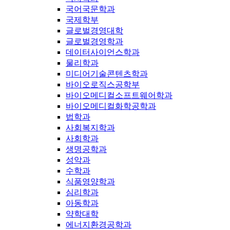
국어국문학과
국제학부
글로벌경영대학
글로벌경영학과
데이터사이언스학과
물리학과
미디어기술콘텐츠학과
바이오로직스공학부
바이오메디컬소프트웨어학과
바이오메디컬화학공학과
법학과
사회복지학과
사회학과
생명공학과
성악과
수학과
식품영양학과
심리학과
아동학과
약학대학
에너지환경공학과