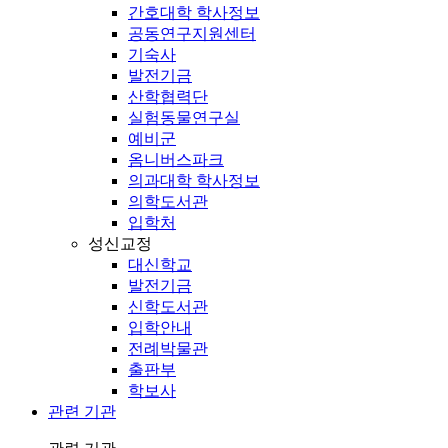
간호대학 학사정보
공동연구지원센터
기숙사
발전기금
산학협력단
실험동물연구실
예비군
옴니버스파크
의과대학 학사정보
의학도서관
입학처
성신교정
대신학교
발전기금
신학도서관
입학안내
전례박물관
출판부
학보사
관련 기관