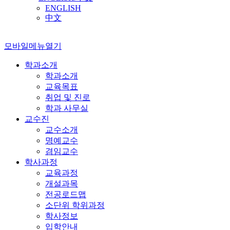
ENGLISH
中文
모바일메뉴열기
학과소개
학과소개
교육목표
취업 및 진로
학과 사무실
교수진
교수소개
명예교수
겸임교수
학사과정
교육과정
개설과목
전공로드맵
소단위 학위과정
학사정보
입학안내