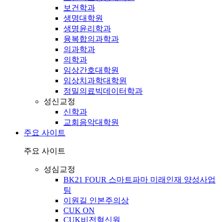
보건학과
생명대학원
생명윤리학과
융복합의과학과
의과학과
의학과
임상간호대학원
임상치과학대학원
정밀의료빅데이터학과
성신교정
신학과
교회음악대학원
주요 사이트
주요 사이트
성심교정
BK21 FOUR 스마트파마 미래인재 양성사업
팀
이원길 인본주의상
CUK ON
CUK비전혁신원