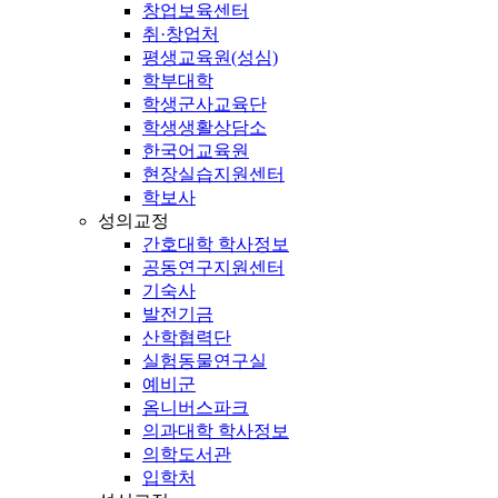
창업보육센터
취·창업처
평생교육원(성심)
학부대학
학생군사교육단
학생생활상담소
한국어교육원
현장실습지원센터
학보사
성의교정
간호대학 학사정보
공동연구지원센터
기숙사
발전기금
산학협력단
실험동물연구실
예비군
옴니버스파크
의과대학 학사정보
의학도서관
입학처