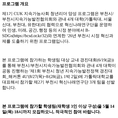
프로그램 개요
제
1
기
CUK
지속가능사회 청년리더 양성 프로그램은 부천시
/
부천시지속가능발전협의회와 관내
4
개 대학
(
가톨릭대
,
서울
신대
,
부천대
,
유한대
)
의 협력으로 혁신나래연구단을 운영하
여 민생
,
미래
,
공간
,
행정 등의 시정 분야에서
B-
SDGs(https://bcsd.or.kr/32)
와 연계한
‘26
년 부천시 시정 혁신과
제를 도출하기 위한 프로그램입니다
.
본 프로그램에 참가하는 학생팀 대상 교내 경진대회
(6/19(
금
))
를 통해 부천시
/
부천시지속가능발전협의회와 관내
4
개 대학이
공동 진행하는
'
제
1
회 부천시 청년 지속가능발전정책 경진대
회
_
해커톤
4U'(8/27(
목
)~8/(28(
금
), 1
박
2
일
)
에 가톨릭대학교를
대표해서 참가할 제
2
기 부천시 혁신나래연구단
3
개 팀을 선발
합니다
.
본 프로그램에 참가할 학생팀
(
재학생
3
인 이상 구성
)
을
5
월
14
일
(
목
) 18
시까지 모집하오니
,
적극적인 참여 바랍니다
.