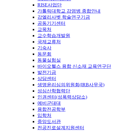
RISE사업단
가톨릭대학교 감염병 종합안내
강엘리사벳 학술연구기금
공동기기센터
교목처
교수학습개발원
국제교류처
기숙사
동문회
동물실험실
바이오헬스 융합 신소재 교육연구단
발전기금
상담센터
생명윤리심의위원회(IRB사무국)
성심산학협력단
인권센터(성폭력상담소)
예비군대대
융합전공학부
입학처
중앙도서관
전공진로설계지원센터