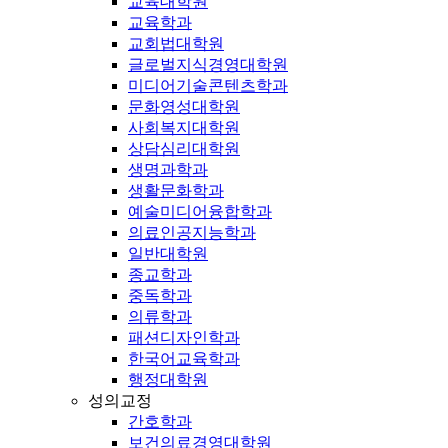
교육대학원
교육학과
교회법대학원
글로벌지식경영대학원
미디어기술콘텐츠학과
문화영성대학원
사회복지대학원
상담심리대학원
생명과학과
생활문화학과
예술미디어융합학과
의료인공지능학과
일반대학원
종교학과
중독학과
의류학과
패션디자인학과
한국어교육학과
행정대학원
성의교정
간호학과
보건의료경영대학원