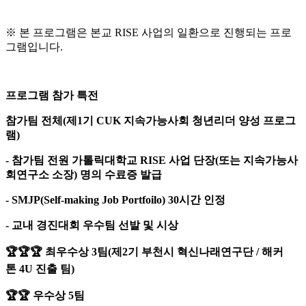
※
본 프로그램은 본교
RISE
사업의 일환으로 진행되는 프로
그램입니다
.
프로그램 참가 특전
참가팀 전체
(
제
1
기
CUK
지속가능사회 청년리더 양성 프로그
램
)
-
참가팀 전원 가톨릭대학교
RISE
사업 단장
(
또는 지속가능사
회연구소 소장
)
명의 수료증 발급
- SMJP(Self-making Job Portfoilo) 30
시간 인정
-
교내 경진대회 우수팀 선발 및 시상
🏆🏆🏆
최우수상
3
팀
(
제
2
기 부천시 혁신나래연구단
/
해커
톤
4U
진출 팀
)
🏆🏆
우수상
5
팀