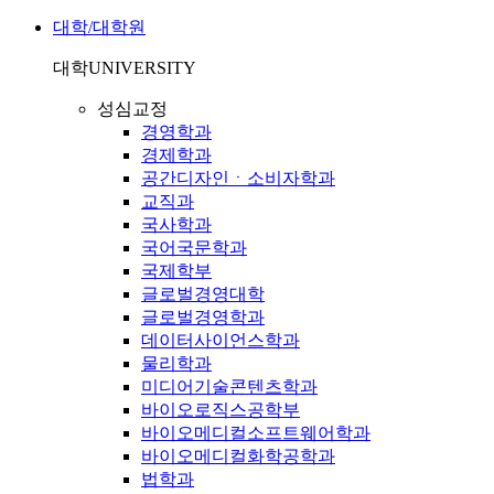
대학/대학원
대학
UNIVERSITY
성심교정
경영학과
경제학과
공간디자인ㆍ소비자학과
교직과
국사학과
국어국문학과
국제학부
글로벌경영대학
글로벌경영학과
데이터사이언스학과
물리학과
미디어기술콘텐츠학과
바이오로직스공학부
바이오메디컬소프트웨어학과
바이오메디컬화학공학과
법학과