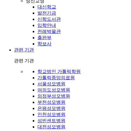
성신교정
대신학교
발전기금
신학도서관
입학안내
전례박물관
출판부
학보사
관련 기관
관련 기관
학교법인 가톨릭학원
가톨릭중앙의료원
서울성모병원
여의도성모병원
의정부성모병원
부천성모병원
은평성모병원
인천성모병원
성빈센트병원
대전성모병원